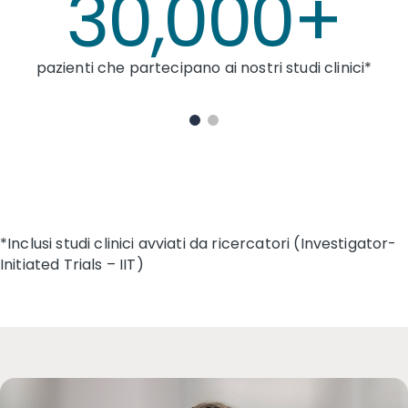
30,000+
 che partecipano ai nostri studi clinici*
Paesi c
*Inclusi studi clinici avviati da ricercatori (Investigator-
Initiated Trials – IIT)